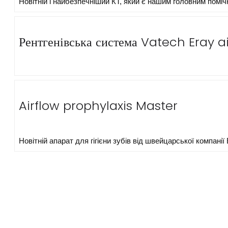
Новітній і найбезпечніший КТ, який є нашим головним помічн
Рентгенівська система Vatech Eray ai
Airflow prophylaxis Master
Новітній апарат для гігієни зубів від швейцарської компанії